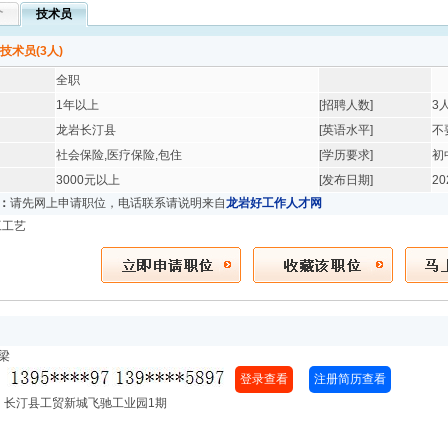
介
技术员
技术员(3人)
全职
1年以上
[招聘人数]
3
龙岩长汀县
[英语水平]
不
社会保险,医疗保险,包住
[学历要求]
初
3000元以上
[发布日期]
20
：
请先网上申请职位，电话联系请说明来自
龙岩好工作人才网
工工艺
梁
登录查看
注册简历查看
：
：长汀县工贸新城飞驰工业园1期
：
：