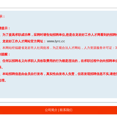
示：
情提示：
、为了提高求职成功率，应聘时请告知招聘单位,您是在龙岩好工作人才网看到的招聘
、
龙岩好工作人才网站官方网址：
www.lyrc.cc
、
本网站经福建省龙岩市人社局批准，为正规合法人才网站，人力资源服务许可证：3508
别提醒
：
、任何以招聘名义向求职人员收取费用的行为都是违法的，在求职过程中勿向招聘单
等。
、本站招聘信息由会员自行发布，真实性由发布人负责，但若发现招聘信息不实,请您
处理。
公司简介
|
联系我们