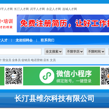
漳平人才网
长汀人才网
武平人才网
永定人才网
连城人才网
片人才
龙岩招聘会
联系我们
|
|
计
营业员
业务员
促销员
电话营销
店长
文员
长汀县维尔科技有限公司