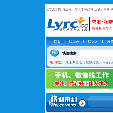
龙岩人才网
龙岩好工作人才网官网
上杭人才网
首页
找工作
找人才
照
|
|
|
快速搜索
热门职位：
经理
助理
会计
程序员
美工
平面设