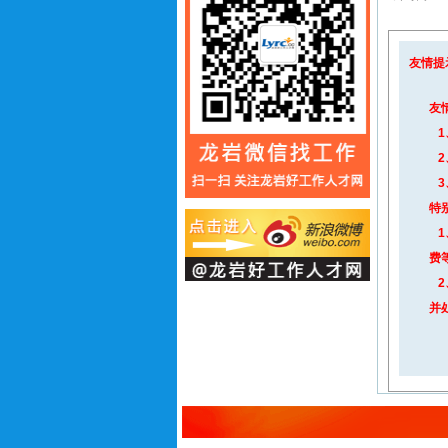
友情提
友
1
2
3
特
1
费
2
并