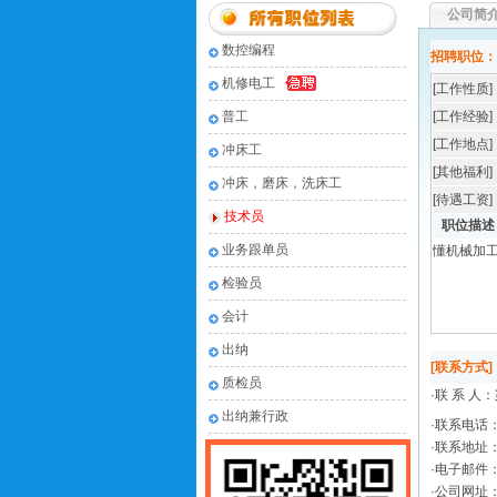
公司简
数控编程
招聘职位：
机修电工
[工作性质]
普工
[工作经验]
[工作地点]
冲床工
[其他福利]
冲床，磨床，洗床工
[待遇工资]
技术员
职位描述
业务跟单员
懂机械加
检验员
会计
出纳
[联系方式]
质检员
·联 系 人：
出纳兼行政
·联系电话
·联系地址
·电子邮件
·公司网址