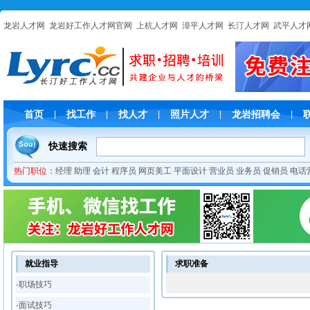
龙岩人才网
龙岩好工作人才网官网
上杭人才网
漳平人才网
长汀人才网
武平人才
首页
找工作
找人才
照片人才
龙岩招聘会
|
|
|
|
|
快速搜索
热门职位：
经理
助理
会计
程序员
网页美工
平面设计
营业员
业务员
促销员
电话
就业指导
求职准备
·
职场技巧
·
面试技巧