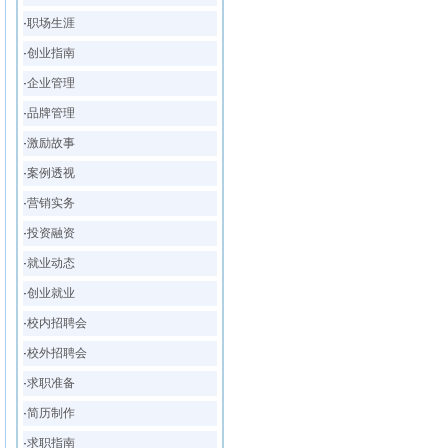
·
职场生涯
·
创业指南
·
企业管理
·
品牌管理
·
激励故事
·
案例透视
·
营销实务
·
投资融资
·
就业动态
·
创业就业
·
校内招聘会
·
校外招聘会
·
求职准备
·
简历制作
·
求职指南