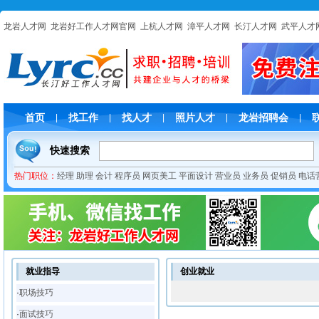
龙岩人才网
龙岩好工作人才网官网
上杭人才网
漳平人才网
长汀人才网
武平人才
首页
找工作
找人才
照片人才
龙岩招聘会
|
|
|
|
|
快速搜索
热门职位：
经理
助理
会计
程序员
网页美工
平面设计
营业员
业务员
促销员
电话
就业指导
创业就业
·
职场技巧
·
面试技巧