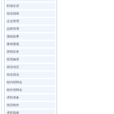
·
职场生涯
·
创业指南
·
企业管理
·
品牌管理
·
激励故事
·
案例透视
·
营销实务
·
投资融资
·
就业动态
·
创业就业
·
校内招聘会
·
校外招聘会
·
求职准备
·
简历制作
·
求职指南