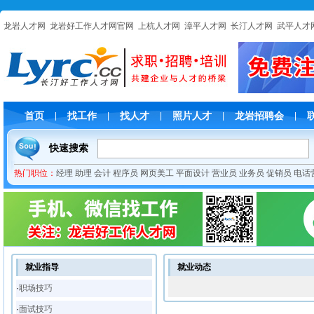
龙岩人才网
龙岩好工作人才网官网
上杭人才网
漳平人才网
长汀人才网
武平人才
首页
找工作
找人才
照片人才
龙岩招聘会
|
|
|
|
|
快速搜索
热门职位：
经理
助理
会计
程序员
网页美工
平面设计
营业员
业务员
促销员
电话
就业指导
就业动态
·
职场技巧
·
面试技巧