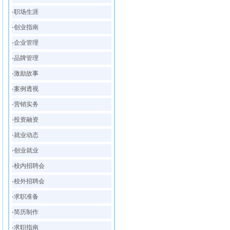
·
职场生涯
·
创业指南
·
企业管理
·
品牌管理
·
激励故事
·
案例透视
·
营销实务
·
投资融资
·
就业动态
·
创业就业
·
校内招聘会
·
校外招聘会
·
求职准备
·
简历制作
·
求职指南