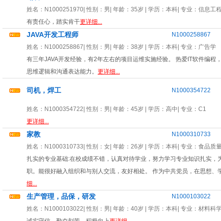
姓名：
N1000251970
| 性别：
男
| 年龄：
35岁
| 学历：本科| 专业：
信息工
有责任心，踏实肯干
更详细...
JAVA开发工程师
N1000258867
姓名：
N1000258867
| 性别：
男
| 年龄：
38岁
| 学历：本科| 专业：
广告学
有三年JAVA开发经验，有2年左右的项目运维实施经验。 热爱IT软件编
思维逻辑和沟通表达能力。
更详细...
司机，焊工
N1000354722
姓名：
N1000354722
| 性别：
男
| 年龄：
45岁
| 学历：高中| 专业：
C1
更详细...
家教
N1000310733
姓名：
N1000310733
| 性别：
女
| 年龄：
26岁
| 学历：本科| 专业：
食品质
扎实的专业基础:在校成绩不错，认真对待学业，努力学习专业知识扎实，
职。能很好融入组织和与别人交流，友好相处。 作为中共党员，在思想、
细...
生产管理，品保，研发
N1000103022
姓名：
N1000103022
| 性别：
男
| 年龄：
40岁
| 学历：本科| 专业：
材料科