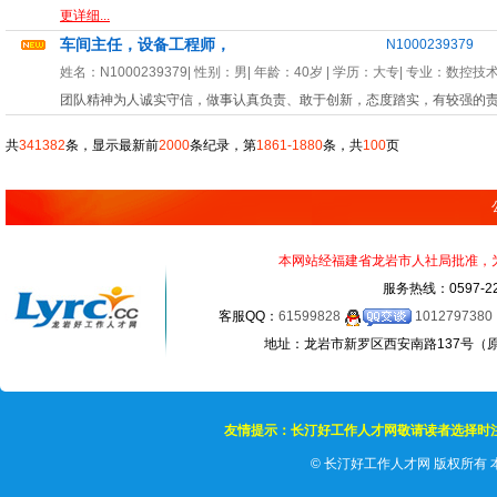
更详细...
车间主任，设备工程师，
N1000239379
姓名：
N1000239379
| 性别：
男
| 年龄：
40岁
| 学历：大专| 专业：
数控技
团队精神为人诚实守信，做事认真负责、敢于创新，态度踏实，有较强的
共
341382
条，显示最新前
2000
条纪录，第
1861-1880
条，共
100
页
本网站经福建省龙岩市人社局批准，为正
服务热线：0597-22
客服QQ：
61599828
1012797380
地址：龙岩市新罗区西安南路137号（原龙岩
友情提示：长汀好工作人才网敬请读者选择时
©
长汀好工作人才网 版权所有