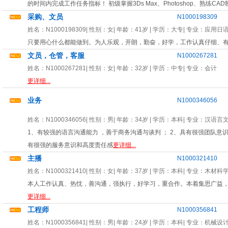
的时间内完成工作任务指标！ 初级掌握3Ds Max、Photoshop、熟练
采购、文员
N1000198309
姓名：
N1000198309
| 性别：
女
| 年龄：
41岁
| 学历：大专| 专业：
应用日
只要用心什么都能做到。为人乐观，开朗，勤奋，好学，工作认真仔细、有
文员，仓管，客服
N1000267281
姓名：
N1000267281
| 性别：
女
| 年龄：
32岁
| 学历：中专| 专业：
会计
更详细...
业务
N1000346056
姓名：
N1000346056
| 性别：
男
| 年龄：
34岁
| 学历：本科| 专业：
汉语言
1、有较强的语言沟通能力 ，善于商务沟通与谈判 ； 2、具有很强团队意识 
有很强的服务意识和高度责任感
更详细...
主播
N1000321410
姓名：
N1000321410
| 性别：
女
| 年龄：
37岁
| 学历：本科| 专业：
木材科
本人工作认真、热忱，善沟通，强执行，好学习，重合作。本着集思广益
更详细...
工程师
N1000356841
姓名：
N1000356841
| 性别：
男
| 年龄：
24岁
| 学历：本科| 专业：
机械设