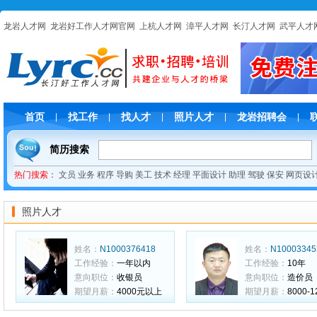
龙岩人才网
龙岩好工作人才网官网
上杭人才网
漳平人才网
长汀人才网
武平人才
首页
找工作
找人才
照片人才
龙岩招聘会
|
|
|
|
|
简历搜索
热门搜索：
文员
业务
程序
导购
美工
技术
经理
平面设计
助理
驾驶
保安
网页设
照片人才
姓名：
N1000376418
姓名：
N10003345
工作经验：
一年以内
工作经验：
10年
意向职位：
收银员
意向职位：
造价员
期望月薪：
4000元以上
期望月薪：
8000-