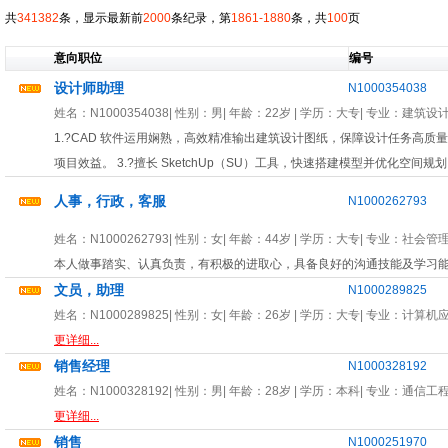
共
341382
条，显示最新前
2000
条纪录，第
1861-1880
条，共
100
页
意向职位
编号
设计师助理
N1000354038
姓名：
N1000354038
| 性别：
男
| 年龄：
22岁
| 学历：大专| 专业：
建筑设
1.?CAD 软件运用娴熟，高效精准输出建筑设计图纸，保障设计任务高质量
项目效益。 3.?擅长 SketchUp（SU）工具，快速搭建模型并优化空间
人事，行政，客服
N1000262793
姓名：
N1000262793
| 性别：
女
| 年龄：
44岁
| 学历：大专| 专业：
社会管
本人做事踏实、认真负责，有积极的进取心，具备良好的沟通技能及学习
文员，助理
N1000289825
姓名：
N1000289825
| 性别：
女
| 年龄：
26岁
| 学历：大专| 专业：
计算机
更详细...
销售经理
N1000328192
姓名：
N1000328192
| 性别：
男
| 年龄：
28岁
| 学历：本科| 专业：
通信工
更详细...
销售
N1000251970