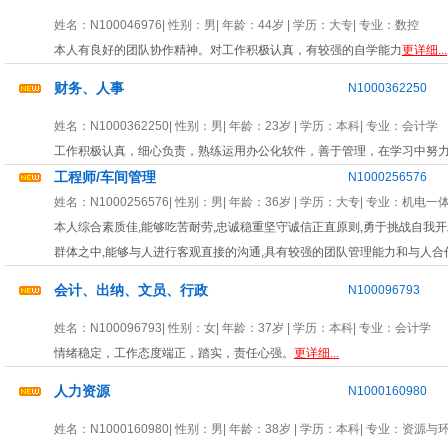
姓名：
N100046976
| 性别：
男
| 年龄：
44岁
| 学历：大专| 专业：
数控
本人有良好的团队协作精神。对工作积极认真，有较强的自学能力
更详细...
财务、人事
N1000362250
姓名：
N1000362250
| 性别：
男
| 年龄：
23岁
| 学历：本科| 专业：
会计学
工作积极认真，细心负责，熟练运用办公化软件，善于管理，在学习中努
工程师/车间管理
N1000256576
姓名：
N1000256576
| 性别：
男
| 年龄：
36岁
| 学历：大专| 专业：
机电一
本人综合素质佳,能够吃苦耐劳,忠诚稳重坚守诚信正直原则,勇于挑战自我开
群体之中,能够与人进行客观直接的沟通,具有较强的团队管理能力和与人合
会计、出纳、文员、行政
N100096793
姓名：
N100096793
| 性别：
女
| 年龄：
37岁
| 学历：本科| 专业：
会计学
情绪稳定，工作态度端正，踏实，责任心强。
更详细...
人力资源
N1000160980
姓名：
N1000160980
| 性别：
男
| 年龄：
38岁
| 学历：本科| 专业：
资源与