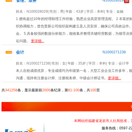
管理、业务
N100028029
姓名：
N100028029
| 性别：
男
| 年龄：
43岁
| 学历：本科| 专业：
金融
1·拥有超过10年的经理助理工作经验，熟悉企业高层管理流程。 2.丰富
织协调能力，曾负责新公司组织架构建立及人员安排，确保公司高效运作。
会。 5.具备较强的数据分析能力，能收集并整理关键经营数据，为领导决
讼问题。
更详细...
会计
N1000271238
姓名：
N1000271238
| 性别：
女
| 年龄：
35岁
| 学历：本科| 专业：
会计学
本人在校成绩优异，专业成绩均为年级第一名，大型工业企业工作多年，
沟通，现持有注册会计师、注册税务师、中级会计师证书。
更详细...
共
341258
条，显示最新前
2000
条纪录，第
81-100
条，共
100
页
本网站经福建省龙岩市人社局批准，为正
服务热线：0597-22