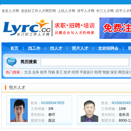
龙岩人才网
龙岩好工作人才网官网
上杭人才网
漳平人才网
长汀人才网
武平人才
首页
找工作
找人才
照片人才
龙岩招聘会
|
|
|
|
|
简历搜索
热门搜索：
文员
业务
程序
导购
美工
技术
经理
平面设计
助理
驾驶
保安
网页设
照片人才
姓名：
N1000347655
姓名：
N10003345
工作经验：
3年
工作经验：
10年
意向职位：
都可
意向职位：
造价员
期望月薪：
面议
期望月薪：
8000-