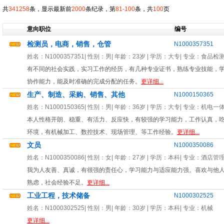
共
341258
条，显示最新前
2000
条纪录，第
81-100
条，共
100
页
意向职位
编号
检测员，电商，销售，仓管
N1000357351
姓名：
N1000357351
| 性别：
男
| 年龄：
23岁
| 学历：大专| 专业：
食品检
有不同的社会实践，实习工作的经历，有几种专业证书，熟练专业技能，
协作能力，能及时准确的完成分配的任务。
更详细...
生产、制造、采购、销售、其他
N1000150365
姓名：
N1000150365
| 性别：
男
| 年龄：
36岁
| 学历：大专| 专业：
机电一
本人性格开朗、稳重、有活力、反应快，有较强的学习能力，工作认真，
环境，有机械加工、数控技术、现场管理、等工作经验。
更详细...
文员
N1000350086
姓名：
N1000350086
| 性别：
女
| 年龄：
27岁
| 学历：本科| 专业：
酒店管
我为人友善、真诚，有很强的责任心，学习能力与适应能力强。喜欢与他人
熟虑，社会经验不足。
更详细...
工业工程，技术储备
N1000302525
姓名：
N1000302525
| 性别：
男
| 年龄：
30岁
| 学历：本科| 专业：
机械
更详细...