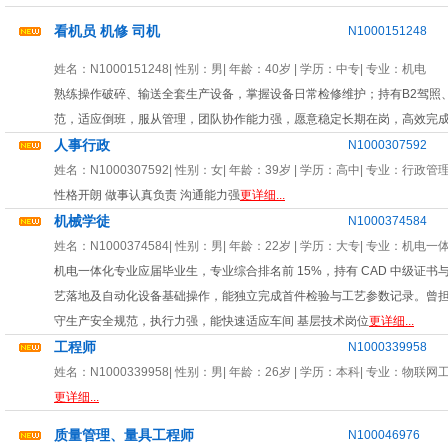
看机员 机修 司机
N1000151248
姓名：
N1000151248
| 性别：
男
| 年龄：
40岁
| 学历：中专| 专业：
机电
熟练操作破碎、输送全套生产设备，掌握设备日常检修维护；持有B2驾照
范，适应倒班，服从管理，团队协作能力强，愿意稳定长期在岗，高效完
人事行政
N1000307592
姓名：
N1000307592
| 性别：
女
| 年龄：
39岁
| 学历：高中| 专业：
行政管
性格开朗 做事认真负责 沟通能力强
更详细...
机械学徒
N1000374584
姓名：
N1000374584
| 性别：
男
| 年龄：
22岁
| 学历：大专| 专业：
机电一
机电一体化专业应届毕业生，专业综合排名前 15%，持有 CAD 中级证
艺落地及自动化设备基础操作，能独立完成首件检验与工艺参数记录。曾担
守生产安全规范，执行力强，能快速适应车间 基层技术岗位
更详细...
工程师
N1000339958
姓名：
N1000339958
| 性别：
男
| 年龄：
26岁
| 学历：本科| 专业：
物联网
更详细...
质量管理、量具工程师
N100046976