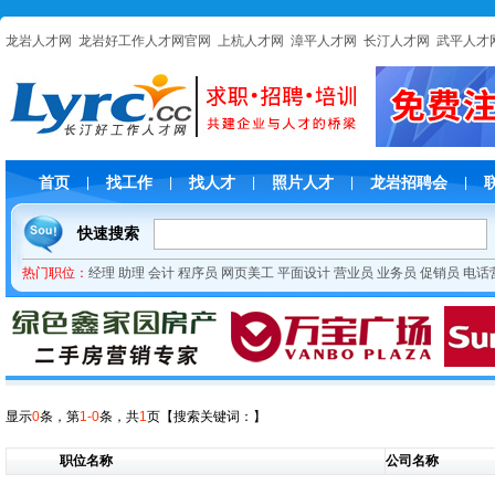
龙岩人才网
龙岩好工作人才网官网
上杭人才网
漳平人才网
长汀人才网
武平人才
首页
找工作
找人才
照片人才
龙岩招聘会
|
|
|
|
|
快速搜索
热门职位：
经理
助理
会计
程序员
网页美工
平面设计
营业员
业务员
促销员
电话
显示
0
条，第
1-0
条，共
1
页
【搜索关键词：
】
职位名称
公司名称