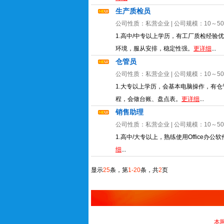
生产质检员
公司性质：
私营企业
| 公司规模：
10～5
1.高中/中专以上学历，有工厂质检经验
环境，服从安排，稳定性强。
更详细
...
仓管员
公司性质：
私营企业
| 公司规模：
10～5
1.大专以上学历，会基本电脑操作，有仓
程，会做台账、盘点表。
更详细
...
销售助理
公司性质：
私营企业
| 公司规模：
10～5
1.高中/大专以上，熟练使用Office
细
...
显示
25
条，第
1-20
条，共
2
页
本