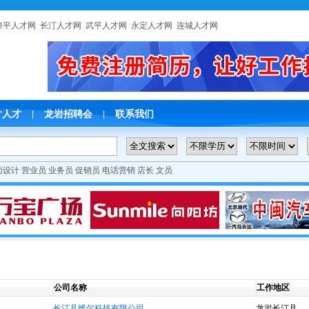
漳平人才网
长汀人才网
武平人才网
永定人才网
连城人才网
片人才
龙岩招聘会
联系我们
|
|
面设计
营业员
业务员
促销员
电话营销
店长
文员
公司名称
工作地区
长汀县维尔科技有限公司
龙岩长汀县