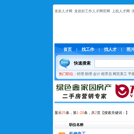
龙岩人才网
龙岩好工作人才网官网
上杭人才网
首页
找工作
找人才
照
|
|
|
快速搜索
热门职位：
经理
助理
会计
程序员
网页美工
平
显示
25
条，第
1-20
条，共
2
页
【搜索关键词：
】
职位名称
机修电工