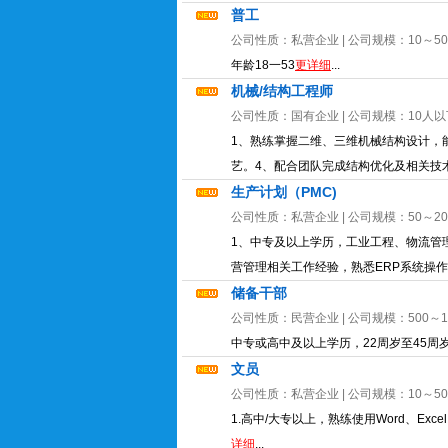
普工
公司性质：
私营企业
| 公司规模：
10～5
年龄18一53
更详细
...
机械/结构工程师
公司性质：
国有企业
| 公司规模：
10人以
1、熟练掌握二维、三维机械结构设计，
艺。4、配合团队完成结构优化及相关技术
生产计划（PMC)
公司性质：
私营企业
| 公司规模：
50～2
1、中专及以上学历，工业工程、物流管
营管理相关工作经验，熟悉ERP系统操作
储备干部
公司性质：
民营企业
| 公司规模：
500～
中专或高中及以上学历，22周岁至45周
文员
公司性质：
私营企业
| 公司规模：
10～5
1.高中/大专以上，熟练使用Word、E
详细
...