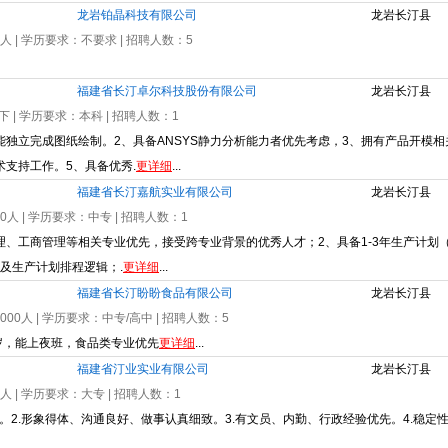
龙岩铂晶科技有限公司
龙岩长汀县
0人
| 学历要求：
不要求
| 招聘人数：
5
福建省长汀卓尔科技股份有限公司
龙岩长汀县
下
| 学历要求：
本科
| 招聘人数：
1
能独立完成图纸绘制。2、具备ANSYS静力分析能力者优先考虑，3、拥有产品开模
支持工作。5、具备优秀.
更详细
...
福建省长汀嘉航实业有限公司
龙岩长汀县
00人
| 学历要求：
中专
| 招聘人数：
1
理、工商管理等相关专业优先，接受跨专业背景的优秀人才；2、具备1-3年生产计划
及生产计划排程逻辑；.
更详细
...
福建省长汀盼盼食品有限公司
龙岩长汀县
1000人
| 学历要求：
中专/高中
| 招聘人数：
5
岁，能上夜班，食品类专业优先
更详细
...
福建省汀业实业有限公司
龙岩长汀县
0人
| 学历要求：
大专
| 招聘人数：
1
xcel。2.形象得体、沟通良好、做事认真细致。3.有文员、内勤、行政经验优先。4.稳