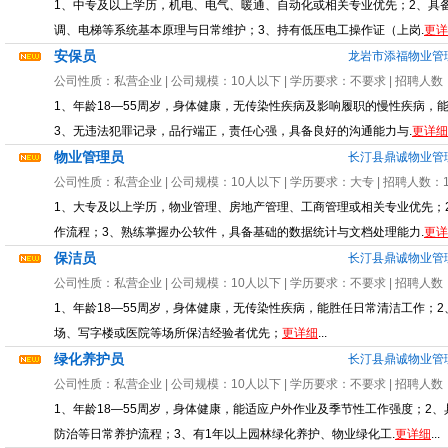
1、中专及以上学历，机电、电气、暖通、自动化或相关专业优先；2、具
调、电梯等系统基本原理与日常维护；3、持有低压电工操作证（上岗.
更详
安保员
龙岩市添福物业管
公司性质：
私营企业
| 公司规模：
10人以下
| 学历要求：
不要求
| 招聘人数
1、年龄18—55周岁，身体健康，无传染性疾病及影响履职的慢性疾病，
3、无违法犯罪记录，品行端正，责任心强，具备良好的沟通能力与.
更详细
物业管理员
长汀县鼎诚物业管
公司性质：
私营企业
| 公司规模：
10人以下
| 学历要求：
大专
| 招聘人数：
1、大专及以上学历，物业管理、房地产管理、工商管理或相关专业优先；
作流程；3、熟练掌握办公软件，具备基础的数据统计与文档处理能力.
更详
保洁员
长汀县鼎诚物业管
公司性质：
私营企业
| 公司规模：
10人以下
| 学历要求：
不要求
| 招聘人数
1、年龄18—55周岁，身体健康，无传染性疾病，能胜任日常清洁工作；
场、写字楼或医院等场所保洁经验者优先；
更详细
...
绿化养护员
长汀县鼎诚物业管
公司性质：
私营企业
| 公司规模：
10人以下
| 学历要求：
不要求
| 招聘人数
1、年龄18—55周岁，身体健康，能适应户外作业及季节性工作强度；2
防治等日常养护流程；3、有1年以上园林绿化养护、物业绿化工.
更详细
...