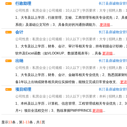
行政助理
长汀县鼎诚物业管
公司性质：
私营企业
| 公司规模：
10人以下
| 学历要求：
大专
| 招聘人数：
1、大专及以上学历，行政管理、文秘、工商管理等相关专业优先；2、具备1年
系统）及基础公文写作；3、具备良好的沟通协调能力、.
更详细
...
会计
长汀县鼎诚物业管
公司性质：
私营企业
| 公司规模：
10人以下
| 学历要求：
大专
| 招聘人数：
1、大专及以上学历，财务、会计、审计等相关专业，持有初级会计职称，
软件及Excel函数（如VLOOKUP、数据透视表等），具备.
更详细
...
出纳
长汀县鼎诚物业管
公司性质：
私营企业
| 公司规模：
10人以下
| 学历要求：
大专
| 招聘人数：
1、大专及以上学历，财务、会计、金融等相关专业优先；2、熟悉国家财
备1年以上出纳或财务相关岗位实操经验，能独立完成日常资金收支、.
更详
项目经理
长汀县鼎诚物业管
公司性质：
私营企业
| 公司规模：
10人以下
| 学历要求：
本科
| 招聘人数：
1、本科及以上学历，计算机、信息管理、工程管理或相关专业优先；2、3
月+）项目全流程交付；3、熟练掌握PMP/PRINCE.
更详细
...
显示
13
条，第
1-13
条，共
1
页