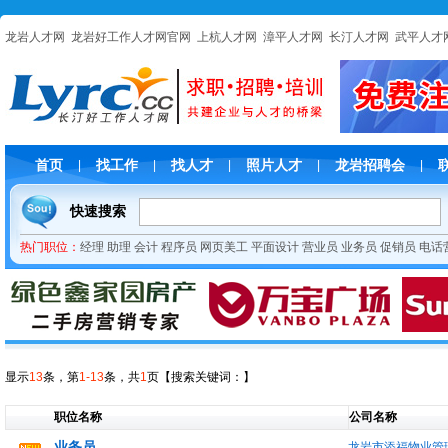
龙岩人才网
龙岩好工作人才网官网
上杭人才网
漳平人才网
长汀人才网
武平人才
首页
找工作
找人才
照片人才
龙岩招聘会
|
|
|
|
|
快速搜索
热门职位：
经理
助理
会计
程序员
网页美工
平面设计
营业员
业务员
促销员
电话
显示
13
条，第
1-13
条，共
1
页
【搜索关键词：
】
职位名称
公司名称
业务员
龙岩市添福物业管