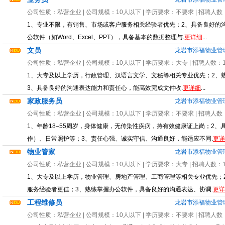
公司性质：
私营企业
| 公司规模：
10人以下
| 学历要求：
不要求
| 招聘人数
1、专业不限，有销售、市场或客户服务相关经验者优先；2、具备良好的
公软件（如Word、Excel、PPT），具备基本的数据整理与.
更详细
...
文员
龙岩市添福物业管
公司性质：
私营企业
| 公司规模：
10人以下
| 学历要求：
大专
| 招聘人数：
1、大专及以上学历，行政管理、汉语言文学、文秘等相关专业优先；2、熟练
3、具备良好的沟通表达能力和责任心，能高效完成文件收.
更详细
...
家政服务员
龙岩市添福物业管
公司性质：
私营企业
| 公司规模：
10人以下
| 学历要求：
不要求
| 招聘人数
1、年龄18–55周岁，身体健康，无传染性疾病，持有效健康证上岗；2
作）、日常照护等；3、责任心强、诚实守信、沟通良好，能适应不同.
更详
物业管家
龙岩市添福物业管
公司性质：
私营企业
| 公司规模：
10人以下
| 学历要求：
大专
| 招聘人数：
1、大专及以上学历，物业管理、房地产管理、工商管理等相关专业优先；
服务经验者更佳；3、熟练掌握办公软件，具备良好的沟通表达、协调.
更详
工程维修员
龙岩市添福物业管
公司性质：
私营企业
| 公司规模：
10人以下
| 学历要求：
不要求
| 招聘人数